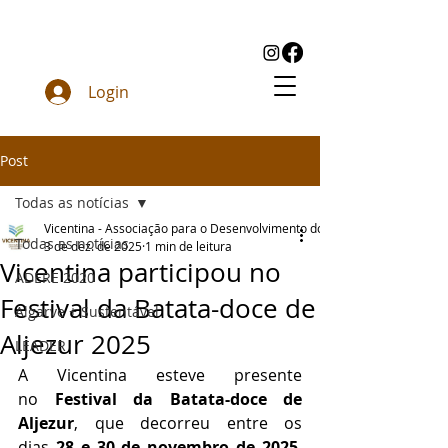
Login
Post
Todas as notícias
Vicentina - Associação para o Desenvolvimento do Sudoeste
Todas as notícias
3 de dez. de 2025
1 min de leitura
Vicentina participou no
ADERE 2020
Festival da Batata-doce de
Algarve + Sustentável
Aljezur 2025
LEADER
A Vicentina esteve presente 
no 
Festival da Batata-doce de 
Aljezur
, que decorreu entre os 
dias 
28 e 30 de novembro de 2025
, 