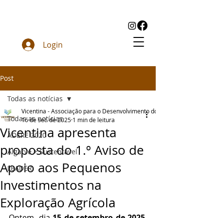
Login
Post
Todas as notícias
Vicentina - Associação para o Desenvolvimento do Sudoeste
Todas as notícias
16 de set. de 2025
1 min de leitura
Vicentina apresenta
ADERE 2020
proposta do 1.º Aviso de
Algarve + Sustentável
Apoio aos Pequenos
LEADER
Investimentos na
Exploração Agrícola
Ontem, dia 
15 de setembro de 2025
, 