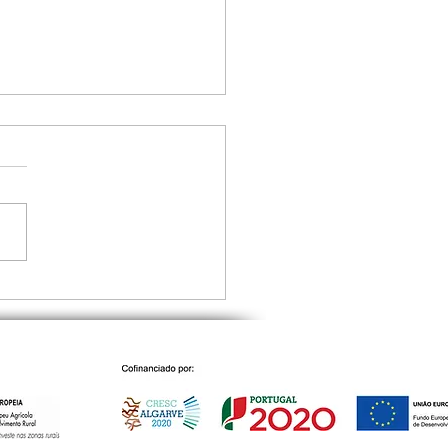
amento da 2.ª edição
evista "Monchique
ica de Memórias"
iu dezenas de
icipantes em Marmelete