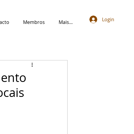
Login
acto
Membros
Mais...
mento
ocais