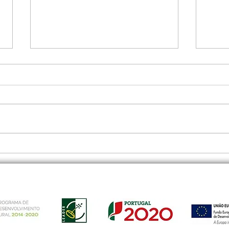
Vicentina promove Ação de
Lanç
Capacitação sobre
da r
Fiscalidade
Fábr
reun
part