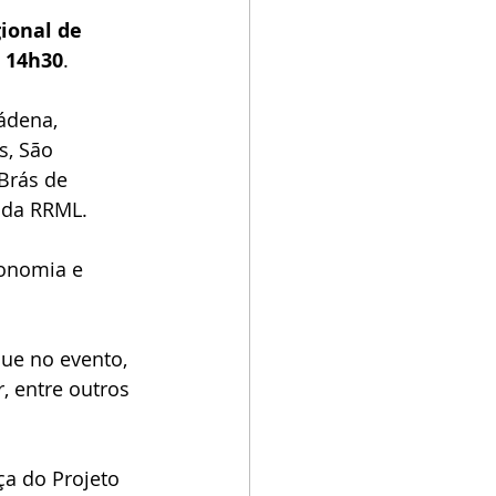
ional de 
 
14h30
.
ádena, 
s, São 
Brás de 
 da RRML.
onomia e 
ue no evento, 
, entre outros 
a do Projeto 