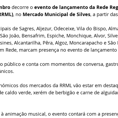
mbro
 decorre o 
evento de lançamento da Rede Reg
(RRML)
, no 
Mercado Municipal de Silves
, a partir das
ais de Sagres, Aljezur, Odeceixe, Vila do Bispo, Alm
São João, Bensafrim, Espiche, Monchique, Alvor, Silve
nes, Alcantarilha, Pêra, Algoz, Moncarapacho e São 
 em Rede, marcam presença no evento de lançamento
ao público e conta com momentos de conversa, gastr
nicos.
nómicos dos mercados da RRML vão estar em destaq
 caldo verde, xerém de berbigão e carne de alguidar
o à animação musical, o evento contará com a presenç