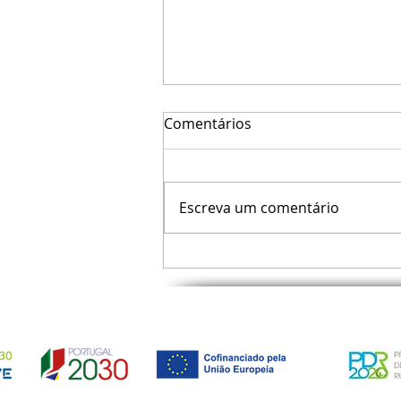
Comentários
Escreva um comentário
Orgão de Gestão do GAL
Vicentina Adere 2030 reuniu
em Lagoa