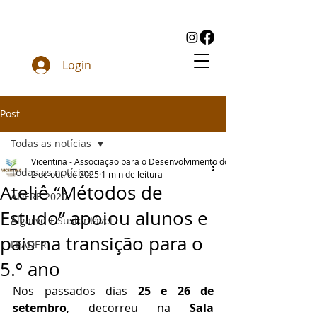
Login
Post
Todas as notícias
Vicentina - Associação para o Desenvolvimento do Sudoeste
Todas as notícias
2 de out. de 2025
1 min de leitura
Ateliê “Métodos de
ADERE 2020
Estudo” apoiou alunos e
Algarve + Sustentável
pais na transição para o
LEADER
5.º ano
Nos passados dias 
25 e 26 de 
setembro
, decorreu na 
Sala 