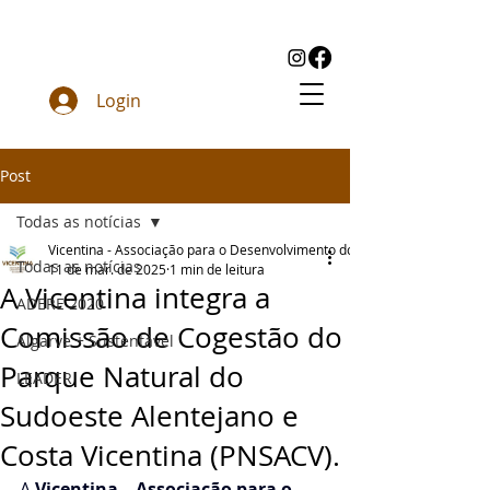
Login
Post
Todas as notícias
Vicentina - Associação para o Desenvolvimento do Sudoeste
Todas as notícias
11 de mar. de 2025
1 min de leitura
A Vicentina integra a
ADERE 2020
Comissão de Cogestão do
Algarve + Sustentável
Parque Natural do
LEADER
Sudoeste Alentejano e
Costa Vicentina (PNSACV).
A 
Vicentina – Associação para o 